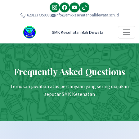
+6281337350080
info@smkkesehatanbalidewata.sch.id
SMK Kesehatan Bali Dewata
Frequently Asked Questions
Temukan jawaban atas pertanyaan yang sering diajukan
seputar SMK Kesehatan